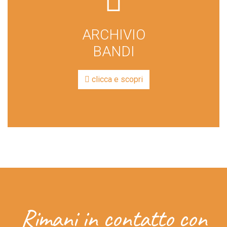
fa-
box-
ARCHIVIO
archive
BANDI
clicca e scopri
Rimani in contatto con