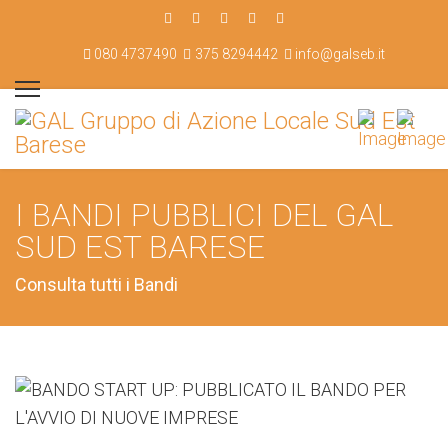
080 4737490
375 8294442
info@galseb.it
I BANDI PUBBLICI DEL GAL
SUD EST BARESE
Consulta tutti i Bandi