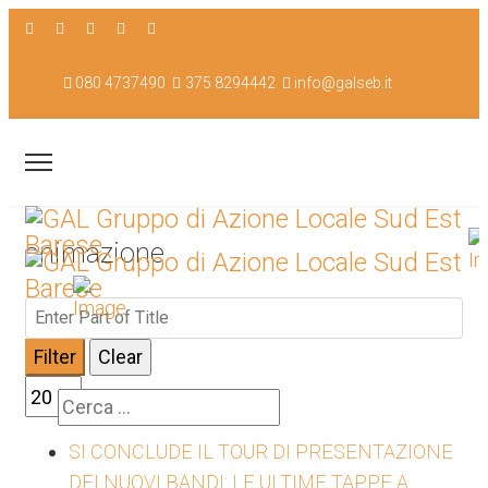
080 4737490
375 8294442
info@galseb.it
animazione
Enter Part of Title
Filter
Clear
Display #
Cerca
SI CONCLUDE IL TOUR DI PRESENTAZIONE
DEI NUOVI BANDI: LE ULTIME TAPPE A