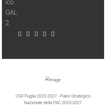
Item
Item
Item
Item
Item
6
3
7
5
4
CSR Puglia 2023-2027 - Piano Strategico
Nazionale della PAC 2023-2027