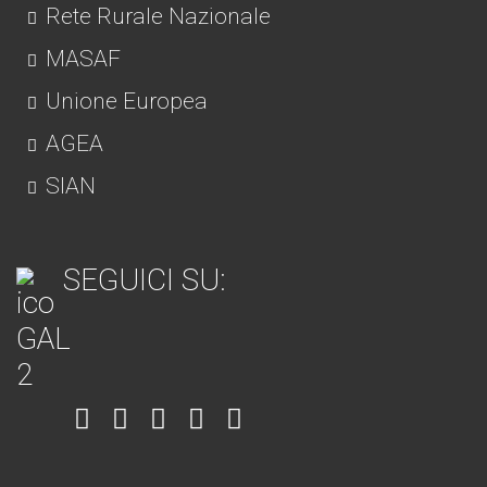
Rete Rurale Nazionale
MASAF
Unione Europea
AGEA
SIAN
SEGUICI SU:
Item
Item
Item
Item
Item
6
3
7
5
4