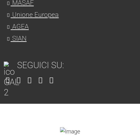
MASAF
Unione Europea
AGEA
SIAN
SEGUICI SU:
Item
Item
Item
Item
Item
6
3
7
5
4