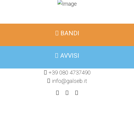
BANDI
AVVISI
+39 080 4737490
info@galseb.it
fab
you
Item
fa-
2
facebook-
f