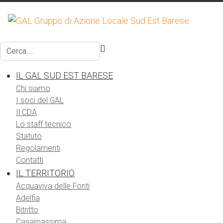
Cerca
IL GAL SUD EST BARESE
Chi siamo
I soci del GAL
Il CDA
Lo staff tecnico
Statuto
Regolamenti
Contatti
IL TERRITORIO
Acquaviva delle Fonti
Adelfia
Bitritto
Casamassima