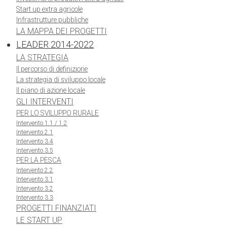
Start up extra agricole
Infrastrutture pubbliche
LA MAPPA DEI PROGETTI
LEADER 2014-2022
LA STRATEGIA
Il percorso di definizione
La strategia di sviluppo locale
Il piano di azione locale
GLI INTERVENTI
PER LO SVILUPPO RURALE
Intervento 1.1 / 1.2
Intervento 2.1
Intervento 3.4
Intervento 3.5
PER LA PESCA
Intervento 2.2
Intervento 3.1
Intervento 3.2
Intervento 3.3
PROGETTI FINANZIATI
LE START UP