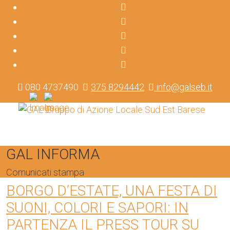
080 4737490
375 8294442
info@galseb.it
GAL INFORMA
Comunicati stampa
BORGO D’ESTATE, UNA FESTA DI
SUONI, COLORI E SAPORI: IN
PARTENZA IL PRESS TOUR SU