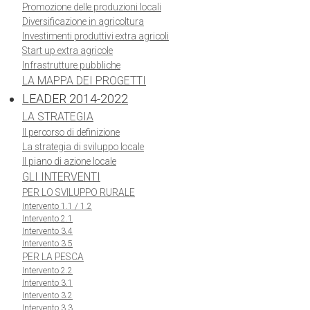
Promozione delle produzioni locali
Diversificazione in agricoltura
Investimenti produttivi extra agricoli
Start up extra agricole
Infrastrutture pubbliche
LA MAPPA DEI PROGETTI
LEADER 2014-2022
LA STRATEGIA
Il percorso di definizione
La strategia di sviluppo locale
Il piano di azione locale
GLI INTERVENTI
PER LO SVILUPPO RURALE
Intervento 1.1 / 1.2
Intervento 2.1
Intervento 3.4
Intervento 3.5
PER LA PESCA
Intervento 2.2
Intervento 3.1
Intervento 3.2
Intervento 3.3