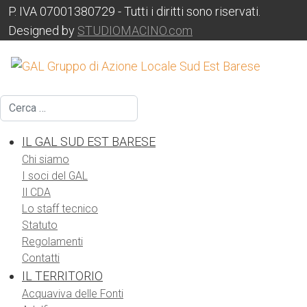
P. IVA 07001380729 - Tutti i diritti sono riservati.
Designed by
STUDIOMACINO.com
Cerca
IL GAL SUD EST BARESE
Chi siamo
I soci del GAL
Il CDA
Lo staff tecnico
Statuto
Regolamenti
Contatti
IL TERRITORIO
Acquaviva delle Fonti