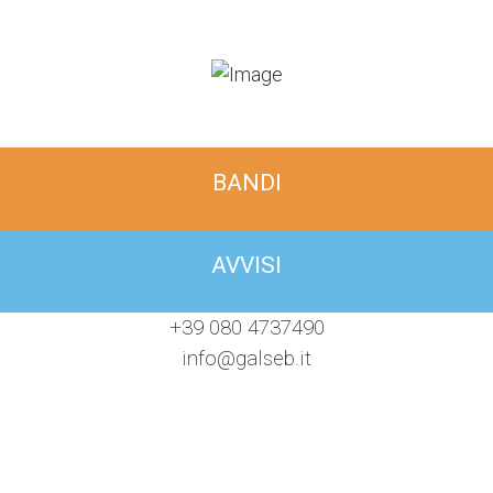
BANDI
AVVISI
+39 080 4737490
info@galseb.it
fab
you
Item
fa-
2
facebook-