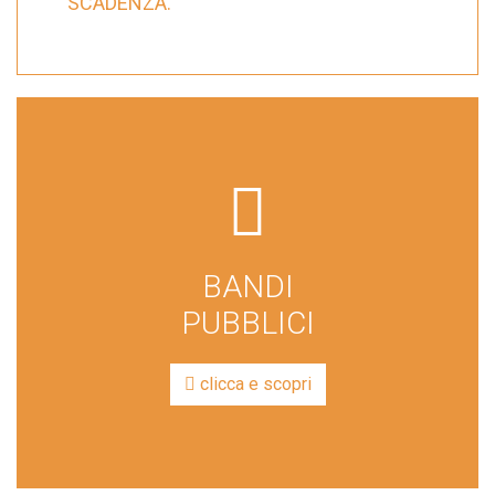
SCADENZA.
far
fa-
file-
BANDI
lines
PUBBLICI
clicca e scopri