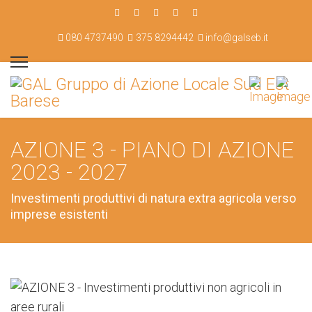
080 4737490
375 8294442
info@galseb.it
AZIONE 3 - PIANO DI AZIONE
2023 - 2027
Investimenti produttivi di natura extra agricola verso
imprese esistenti