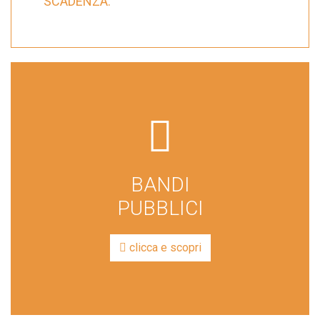
SCADENZA.
far
fa-
file-
BANDI
lines
PUBBLICI
clicca e scopri