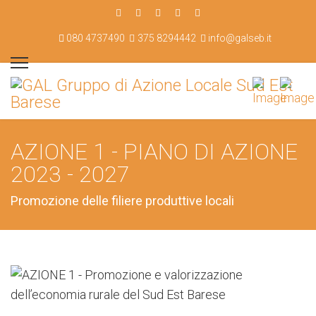
080 4737490
375 8294442
info@galseb.it
AZIONE 1 - PIANO DI AZIONE
2023 - 2027
Promozione delle filiere produttive locali