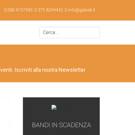
080 4737490
375 8294442
info@galseb.it
Cerca
venti. Iscriviti alla nostra Newsletter
BANDI IN SCADENZA