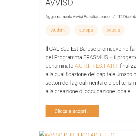
AVVISO
Aggiornamento Avvisi Pubblici Leader
12 Dicemb
studenti
europa
scuola
ll GAL Sud Est Barese promuove nell’a
del Programma ERASMUS + il progett
denominato
A.G.R.I. R.ES.T.A.R.T.
finaliz
alla qualificazione del capitale umano 
settori dell’agroalimentare e del turis
alla creazione di occupazione locale.
Clicca e scopri …