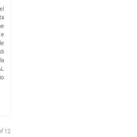
el
ta
ne
 e
le
di
la
AL
io
of 12