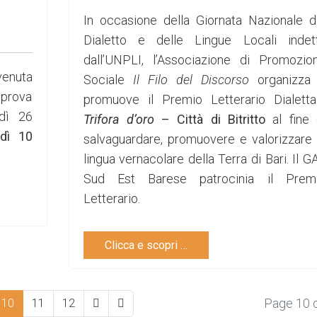
In occasione della Giornata Nazionale d
Dialetto e delle Lingue Locali indet
dall’UNPLI, l’Associazione di Promozio
enuta
Sociale
Il Filo del Discorso
organizza
 prova
promuove il Premio Letterario Dialetta
edì 26
Trifora d’oro
– Città di Bitritto
al fine 
dì 10
salvaguardare, promuovere e valorizzare 
lingua vernacolare della Terra di Bari. Il G
Sud Est Barese patrocinia il Prem
Letterario.
Clicca e scopri …
Page 10 
10
11
12