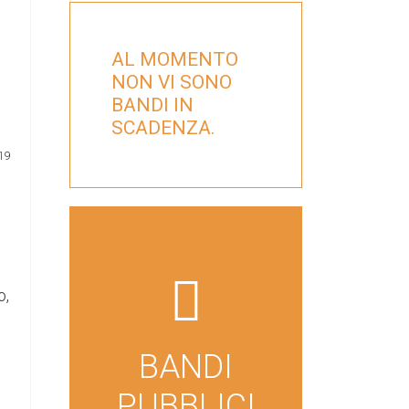
AL MOMENTO
NON VI SONO
BANDI IN
SCADENZA.
19
far
o,
fa-
file-
BANDI
lines
PUBBLICI