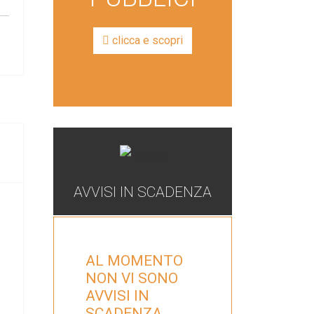
clicca e scopri
AVVISI IN SCADENZA
AL MOMENTO
NON VI SONO
AVVISI IN
SCADENZA.