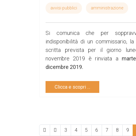
avvisi pubblici
amministrazione
Si comunica che per soppravv
indisponibilità di un commissario, la
scritta prevista per il giorno lun
novembre 2019 è rinviata a
marte
dicembre 2019.
Clicca e scopri …
3
4
5
6
7
8
9