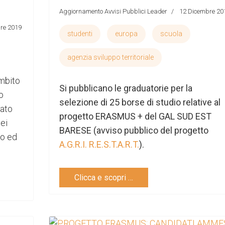
Aggiornamento Avvisi Pubblici Leader
12 Dicembre 20
re 2019
studenti
europa
scuola
agenzia sviluppo territoriale
mbito
Si pubblicano le graduatorie per la
o
selezione di 25 borse di studio relative al
zato
progetto ERASMUS + del GAL SUD EST
nei
BARESE (avviso pubblico del progetto
mo ed
A.G.R.I. R.E.S.T.A.R.T.
).
Clicca e scopri …