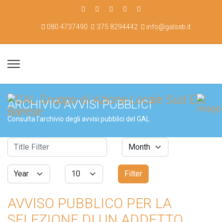
080 4737490
375 8294442
info@galseb.it
ARCHIVIO AVVISI PUBBLICI
Consulta l'archivio degli avvisi pubblici del GAL
Title Filter
Month
Filters
Year
Display #
Filter
AVVISO PUBBLICO PER LA
SELEZIONE DI UN ADDETTO