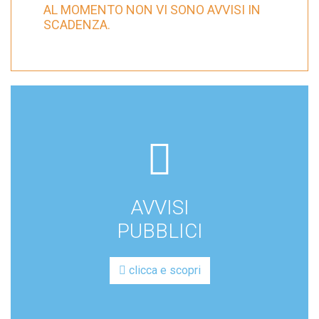
AL MOMENTO NON VI SONO AVVISI IN
SCADENZA.
far
fa-
file-
AVVISI
lines
PUBBLICI
clicca e scopri