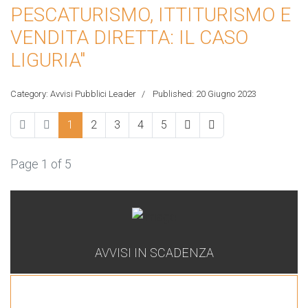
PESCATURISMO, ITTITURISMO E
VENDITA DIRETTA: IL CASO
LIGURIA"
Category:
Avvisi Pubblici Leader
Published: 20 Giugno 2023
1
2
3
4
5
Page 1 of 5
AVVISI IN SCADENZA