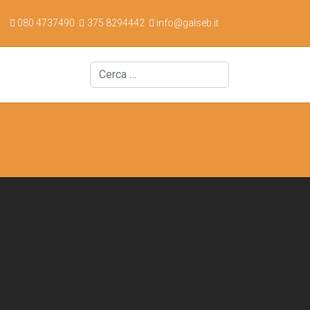
080 4737490
375 8294442
info@galseb.it
Cerca