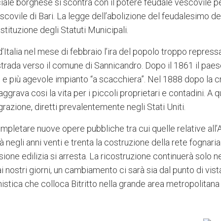
ociale borghese si scontra con il potere feudale vescovile
vile di Bari. La legge dell’abolizione del feudalesimo del 2
stituzione degli Statuti Municipali.
talia nel mese di febbraio l’ira del popolo troppo repressa
rada verso il comune di Sannicandro. Dopo il 1861 il paese
più agevole impianto “a scacchiera”. Nel 1888 dopo la cris
ggrava cosi la vita per i piccoli proprietari e contadini. A 
grazione, diretti prevalentemente negli Stati Uniti.
ompletare nuove opere pubbliche tra cui quelle relative al
negli anni venti e trenta la costruzione della rete fognaria e
one edilizia si arresta. La ricostruzione continuerà solo ne
 ai nostri giorni, un cambiamento ci sarà sia dal punto di vi
tica che colloca Bitritto nella grande area metropolitan