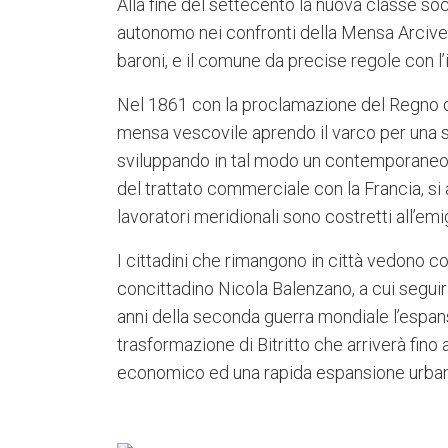
Alla fine del settecento la nuova classe s
autonomo nei confronti della Mensa Arcivesco
baroni, e il comune da precise regole con l’i
Nel 1861 con la proclamazione del Regno d’I
mensa vescovile aprendo il varco per una st
sviluppando in tal modo un contemporaneo e 
del trattato commerciale con la Francia, si a
lavoratori meridionali sono costretti all’emi
I cittadini che rimangono in città vedono c
concittadino Nicola Balenzano, a cui seguirà 
anni della seconda guerra mondiale l’espansi
trasformazione di Bitritto che arriverà fino
economico ed una rapida espansione urbanis