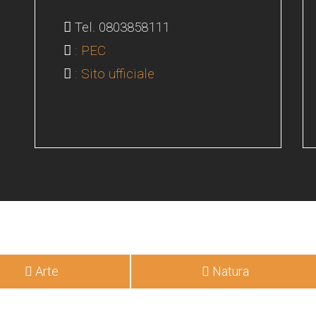
Tel. 0803858111
: PEC
: Sito ufficiale
Arte
Natura