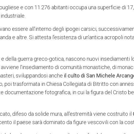
 pugliese e con 11.276 abitanti occupa una superficie di 17,
industriale.
vano essere all’interno degli ipogei carsici, successivament
da e altre. Si attesta l’esistenza di un’antica acropoli nota
 e della guerra greco-gotica, nascono nuovi insediamenti l
o avviene l’insediamento di comunità monastiche, di monaci
asteri, sviluppandosi anche
il culto di San Michele Arcang
o, poi trasformata in Chiesa Collegiata di Bitritto con ann
e documentazione fotografica, in cui la figura del Cristo be
ato, difeso da solide mura, all’estremità viene costruito il
cento il paese sarà dominato da figure vescovili con la co