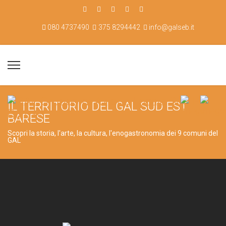
080 4737490
375 8294442
info@galseb.it
IL TERRITORIO DEL GAL SUD EST
BARESE
Scopri la storia, l'arte, la cultura, l'enogastronomia dei 9 comuni del
GAL