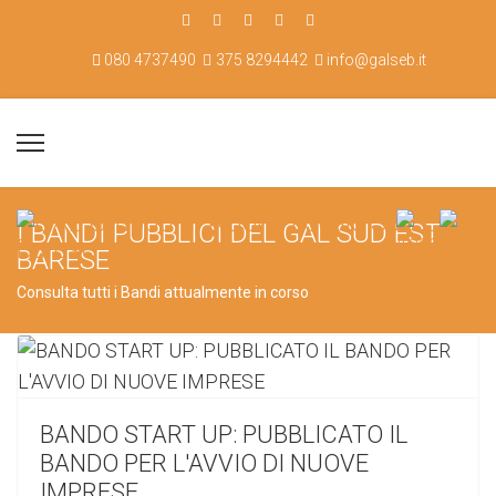
080 4737490
375 8294442
info@galseb.it
I BANDI PUBBLICI DEL GAL SUD EST
BARESE
Consulta tutti i Bandi attualmente in corso
BANDO START UP: PUBBLICATO IL
BANDO PER L'AVVIO DI NUOVE
IMPRESE