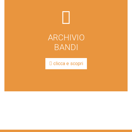
fas
fa-
box-
ARCHIVIO
archive
BANDI
clicca e scopri