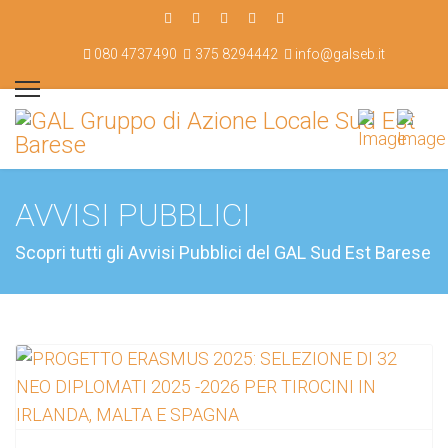
080 4737490
375 8294442
info@galseb.it
AVVISI PUBBLICI
Scopri tutti gli Avvisi Pubblici del GAL Sud Est Barese