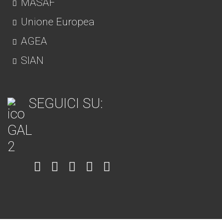
MASAF
Unione Europea
AGEA
SIAN
SEGUICI SU:
Item
Item
Item
Item
Item
6
3
7
5
4