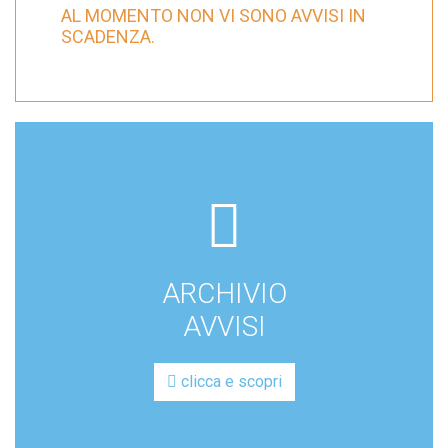
AL MOMENTO NON VI SONO AVVISI IN
SCADENZA.
fas
fa-
box-
ARCHIVIO
archive
AVVISI
clicca e scopri