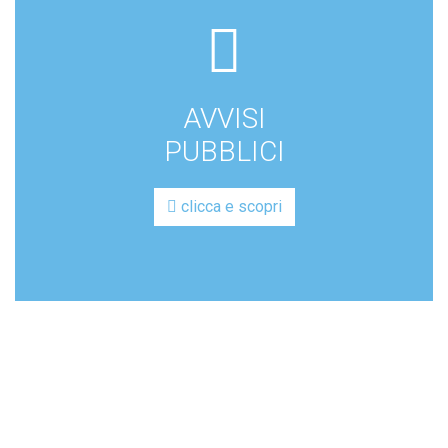
far
fa-
file-
AVVISI
lines
PUBBLICI
clicca e scopri
GAL