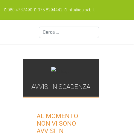
080 4737490
375 8294442
info@galseb.it
Cerca
AVVISI IN SCADENZA
AL MOMENTO
NON VI SONO
AVVISI IN