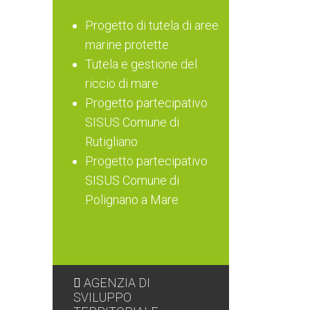
Progetto di tutela di aree
marine protette
Tutela e gestione del
riccio di mare
Progetto partecipativo
SISUS Comune di
Rutigliano
Progetto partecipativo
SISUS Comune di
Polignano a Mare
AGENZIA DI
SVILUPPO