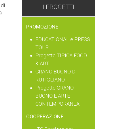
 di
I PROGETTI
9.
PROMOZIONE
EDUCATIONAL e PRESS
TOUR
Progetto TIPICA FOOD
& ART
GRANO BUONO DI
RUTIGLIANO
Progetto GRANO
BUONO E ARTE
CONTEMPORANEA
COOPERAZIONE