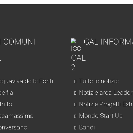
I COMUNI
GAL INFORM
quaviva delle Fonti
Tutte le notizie
elfia
Notizie area Leader
tritto
Notizie Progetti Ext
asamassima
Mondo Start Up
nversano
Bandi