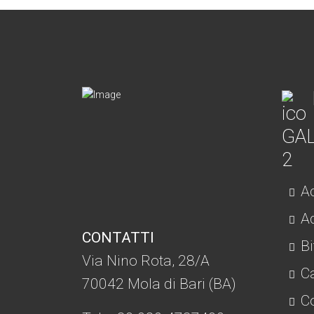
Ac
Ad
CONTATTI
Bi
Via Nino Rota, 28/A
C
70042 Mola di Bari (BA)
Co