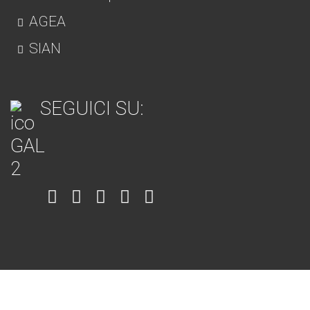
AGEA
SIAN
SEGUICI SU:
Item
Item
Item
Item
Item
6
3
7
5
4