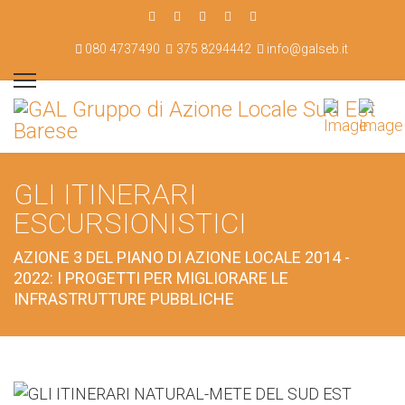
080 4737490
375 8294442
info@galseb.it
GLI ITINERARI
ESCURSIONISTICI
AZIONE 3 DEL PIANO DI AZIONE LOCALE 2014 -
2022: I PROGETTI PER MIGLIORARE LE
INFRASTRUTTURE PUBBLICHE