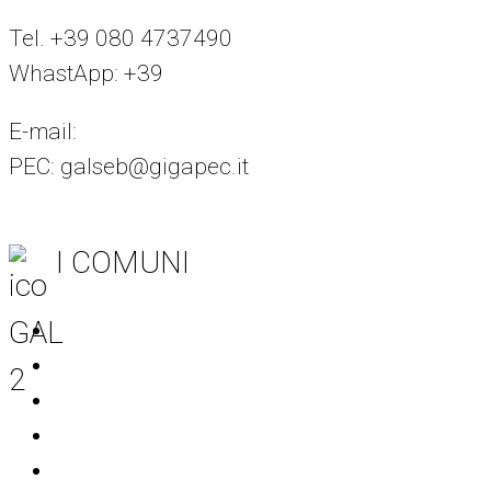
Tel. +39 080 4737490
WhastApp: +39
375 8294442
E-mail:
info@galseb.it
PEC: galseb@gigapec.it
I COMUNI
Acquaviva delle Fonti
Adelfia
Bitritto
Casamassima
Conversano