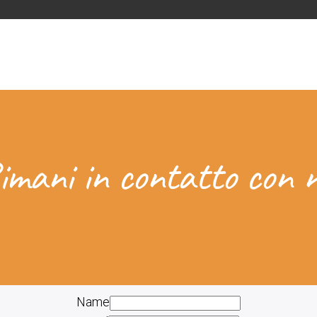
imani in contatto con n
Name