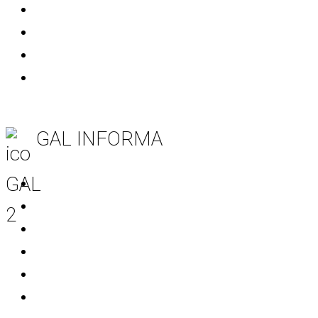
Mola di Bari
Noicattaro
Polignano a Mare
Rutigliano
GAL INFORMA
Tutte le notizie
Notizie area Leader
Notizie Progetti Extra
Mondo Start Up
Bandi
Avvisi