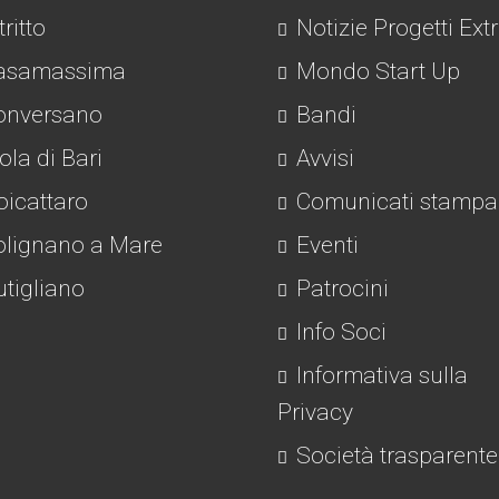
tritto
Notizie Progetti Ext
asamassima
Mondo Start Up
nversano
Bandi
la di Bari
Avvisi
icattaro
Comunicati stampa
lignano a Mare
Eventi
tigliano
Patrocini
Info Soci
Informativa sulla
Privacy
Società trasparente