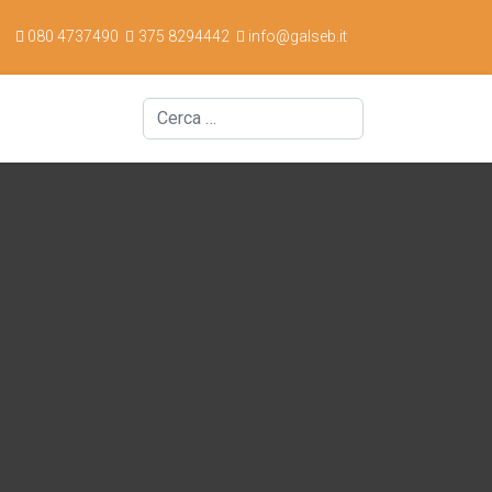
080 4737490
375 8294442
info@galseb.it
Cerca