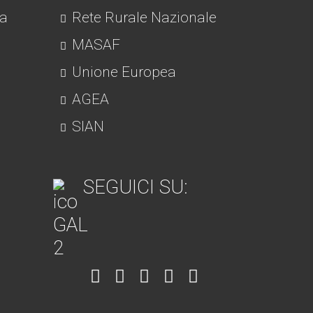
ra
Rete Rurale Nazionale
MASAF
Unione Europea
AGEA
SIAN
SEGUICI SU:
Item
Item
Item
Item
Item
6
3
7
5
4