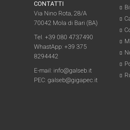
CONTATTI
Bi
Via Nino Rota, 28/A
C
70042 Mola di Bari (BA)
Co
Tel. +39 080 4737490
Mo
WhastApp: +39
375
No
8294442
Po
E-mail:
info@galseb.it
Ru
PEC: galseb@gigapec.it