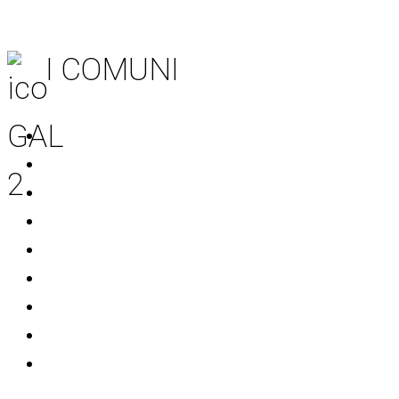
I COMUNI
Acquaviva delle Fonti
Adelfia
Bitritto
Casamassima
Conversano
Mola di Bari
Noicattaro
Polignano a Mare
Rutigliano