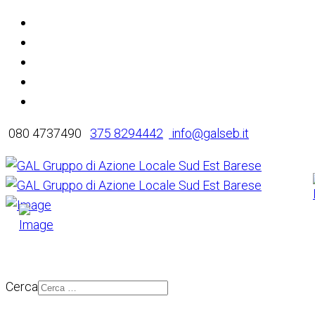
080 4737490
375 8294442
info@galseb.it
Cerca