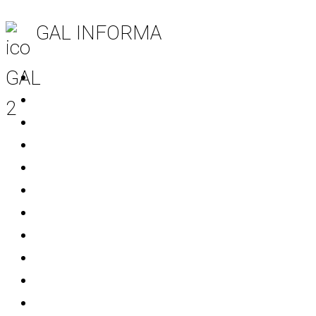
GAL INFORMA
Tutte le notizie
Notizie area Leader
Notizie Progetti Extra
Mondo Start Up
Bandi
Avvisi
Comunicati stampa
Eventi
Patrocini
Info Soci
Informativa sulla Privacy