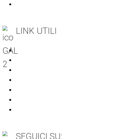
Società trasparente
LINK UTILI
Regione Puglia
CSR Puglia 2023-2027
Rete Rurale Nazionale
MASAF
Unione Europea
AGEA
SIAN
SEGUICI SU: