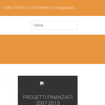
080 4737490
375 8294442
info@galseb.it
Cerca
PROGETTI FINANZIATI
2007-2013