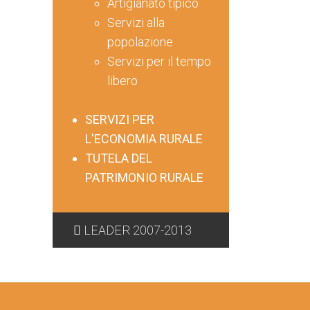
Artigianato tipico
Servizi alla
popolazione
Servizi per il tempo
libero
SERVIZI PER
L'ECONOMIA RURALE
TUTELA DEL
PATRIMONIO RURALE
LEADER 2007-2013