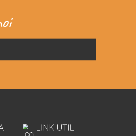
oi
A
LINK UTILI