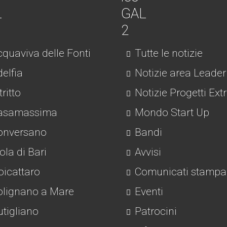
quaviva delle Fonti
Tutte le notizie
elfia
Notizie area Leader
tritto
Notizie Progetti Ext
asamassima
Mondo Start Up
nversano
Bandi
la di Bari
Avvisi
icattaro
Comunicati stampa
lignano a Mare
Eventi
tigliano
Patrocini