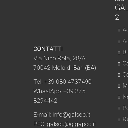
Ac
Ad
CONTATTI
Bi
Via Nino Rota, 28/A
C
70042 Mola di Bari (BA)
Co
Tel. +39 080 4737490
Mo
WhastApp: +39
375
No
8294442
Po
E-mail:
info@galseb.it
Ru
PEC: galseb@gigapec.it