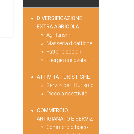
DIVERSIFICAZIONE
EXTRA AGRICOLA
Agriturismi
Masseria didattiche
Fattorie sociali
Energie rinnovabili
ATTIVITÀ TURISTICHE
Servizi per il turismo
Piccola ricettività
COMMERCIO,
ARTIGIANATO E SERVIZI
Commercio tipico