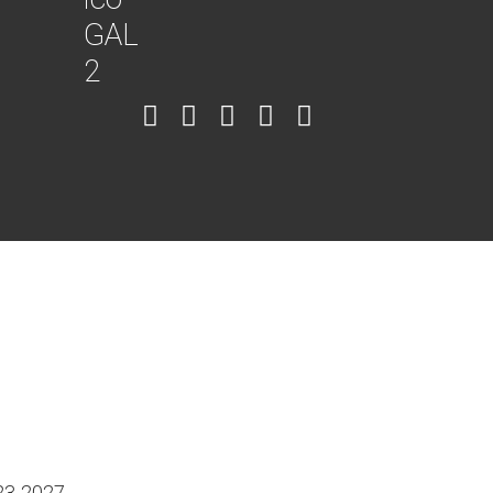
Item
Item
Item
Item
Item
6
3
7
5
4
023-2027