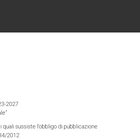
6
3
7
5
4
023-2027
le”
i quali sussiste l’obbligo di pubblicazione
 234/2012