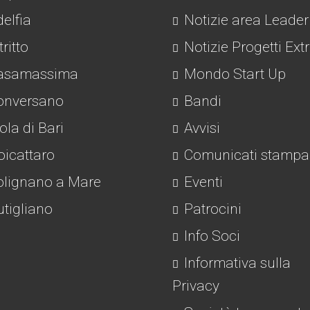
elfia
Notizie area Leader
tritto
Notizie Progetti Ext
asamassima
Mondo Start Up
nversano
Bandi
la di Bari
Avvisi
icattaro
Comunicati stampa
lignano a Mare
Eventi
tigliano
Patrocini
Info Soci
Informativa sulla
Privacy