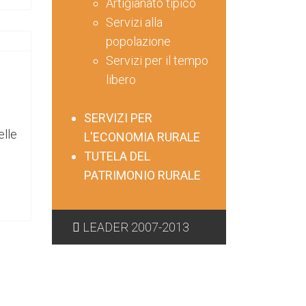
Artigianato tipico
Servizi alla
popolazione
Servizi per il tempo
libero
SERVIZI PER
lle
L'ECONOMIA RURALE
TUTELA DEL
PATRIMONIO RURALE
LEADER 2007-2013