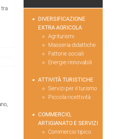
 tra
DIVERSIFICAZIONE
EXTRA AGRICOLA
Agriturismi
Masseria didattiche
Fattorie sociali
Energie rinnovabili
ATTIVITÀ TURISTICHE
Servizi per il turismo
Piccola ricettività
no,
COMMERCIO,
ARTIGIANATO E SERVIZI
Commercio tipico