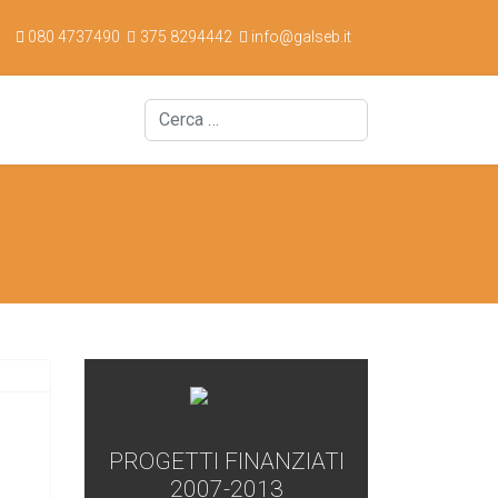
080 4737490
375 8294442
info@galseb.it
Cerca
PROGETTI FINANZIATI
2007-2013