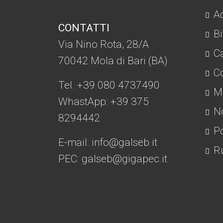
Ad
CONTATTI
Bi
Via Nino Rota, 28/A
C
70042 Mola di Bari (BA)
Co
Tel. +39 080 4737490
Mo
WhastApp: +39
375
No
8294442
Po
E-mail:
info@galseb.it
Ru
PEC: galseb@gigapec.it