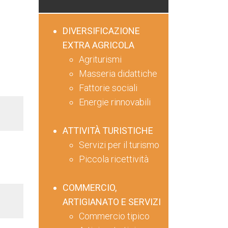
DIVERSIFICAZIONE
EXTRA AGRICOLA
Agriturismi
Masseria didattiche
Fattorie sociali
Energie rinnovabili
ATTIVITÀ TURISTICHE
Servizi per il turismo
Piccola ricettività
COMMERCIO,
ARTIGIANATO E SERVIZI
Commercio tipico