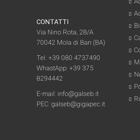
Ac
Ad
CONTATTI
Bi
Via Nino Rota, 28/A
C
70042 Mola di Bari (BA)
Co
Tel. +39 080 4737490
Mo
WhastApp: +39
375
No
8294442
Po
E-mail:
info@galseb.it
Ru
PEC: galseb@gigapec.it