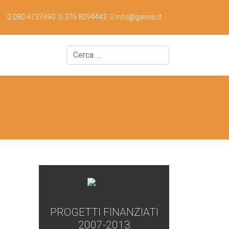
080 4737490
375 8294442
info@galseb.it
Cerca
PROGETTI FINANZIATI
2007-2013