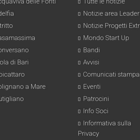
quaviva delle Fonti
Tutte le notizie
elfia
Notizie area Leader
tritto
Notizie Progetti Ext
asamassima
Mondo Start Up
nversano
Bandi
la di Bari
Avvisi
icattaro
Comunicati stampa
lignano a Mare
Eventi
tigliano
Patrocini
Info Soci
Informativa sulla
Privacy