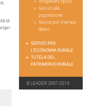
Artigianato tipico
ce,
Servizi alla
popolazione
tà di
Servizi per il tempo
propri
libero
SERVIZI PER
L'ECONOMIA RURALE
TUTELA DEL
PATRIMONIO RURALE
LEADER 2007-2013