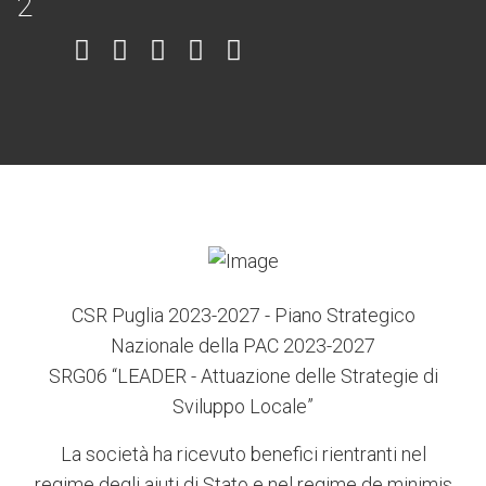
Item
Item
Item
Item
Item
6
3
7
5
4
CSR Puglia 2023-2027 - Piano Strategico
Nazionale della PAC 2023-2027
SRG06 “LEADER - Attuazione delle Strategie di
Sviluppo Locale”
La società ha ricevuto benefici rientranti nel
regime degli aiuti di Stato e nel regime de minimis