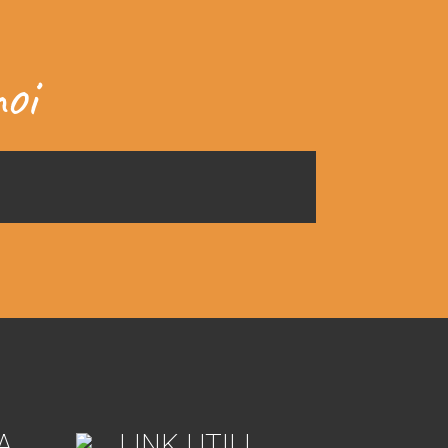
oi
A
LINK UTILI