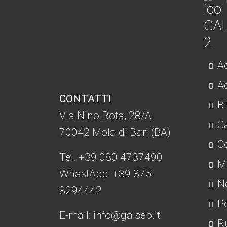
Ac
Ad
CONTATTI
Bi
Via Nino Rota, 28/A
C
70042 Mola di Bari (BA)
Co
Tel. +39 080 4737490
Mo
WhastApp: +39
375
No
8294442
Po
E-mail:
info@galseb.it
Ru