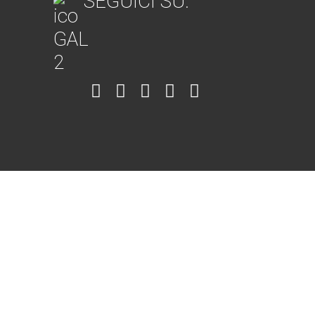
SEGUICI SU:
Item
Item
Item
Item
Item
6
3
7
5
4