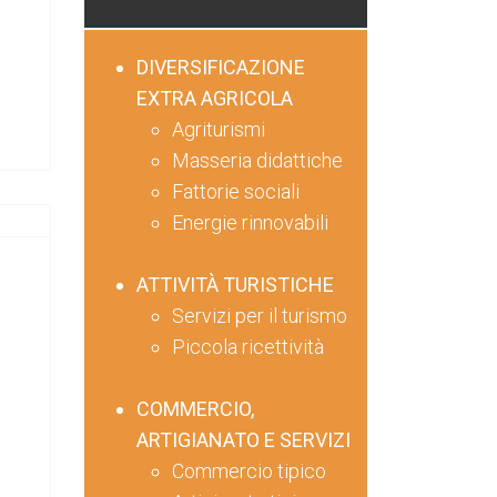
DIVERSIFICAZIONE
EXTRA AGRICOLA
Agriturismi
Masseria didattiche
Fattorie sociali
Energie rinnovabili
ATTIVITÀ TURISTICHE
Servizi per il turismo
Piccola ricettività
COMMERCIO,
ARTIGIANATO E SERVIZI
Commercio tipico