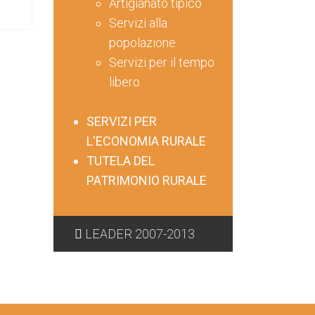
Artigianato tipico
Servizi alla
popolazione
Servizi per il tempo
libero
SERVIZI PER
L'ECONOMIA RURALE
TUTELA DEL
PATRIMONIO RURALE
LEADER 2007-2013