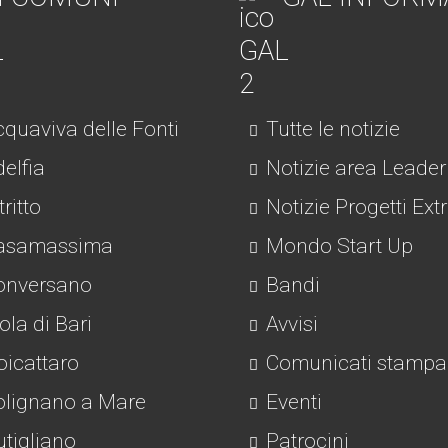
quaviva delle Fonti
Tutte le notizie
elfia
Notizie area Leader
tritto
Notizie Progetti Ext
asamassima
Mondo Start Up
nversano
Bandi
la di Bari
Avvisi
icattaro
Comunicati stampa
lignano a Mare
Eventi
tigliano
Patrocini