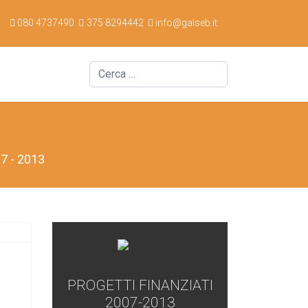
080 4737490
375 8294442
info@galseb.it
Cerca
7 - 2013
PROGETTI FINANZIATI
2007-2013