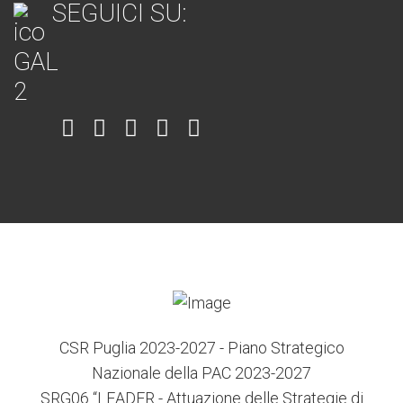
SEGUICI SU:
Item
Item
Item
Item
Item
6
3
7
5
4
CSR Puglia 2023-2027 - Piano Strategico
Nazionale della PAC 2023-2027
SRG06 “LEADER - Attuazione delle Strategie di