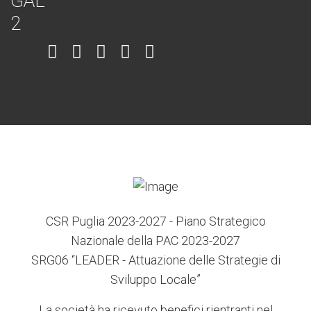
Item
Item
Item
Item
Item
6
3
7
5
4
CSR Puglia 2023-2027 - Piano Strategico
Nazionale della PAC 2023-2027
SRG06 “LEADER - Attuazione delle Strategie di
Sviluppo Locale”
La società ha ricevuto benefici rientranti nel