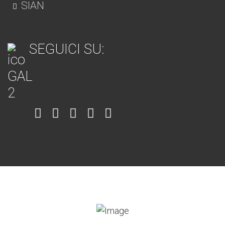
SIAN
SEGUICI SU:
Item
Item
Item
Item
Item
6
3
7
5
4