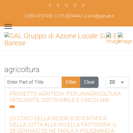
080 4737490
375 8294442
info@galseb.it
agricoltura
Enter Part of Title
Display #
Filter
Clear
PROGETTO AGRITECH: PER UN'AGRICOLTURA
RESILIENTE, SOSTENIBILE E CIRCOLARE
LO STATO DELLA RICERCA SCIENTIFICA
NELLA LOTTA ALLA XYLELLA FASTIDIOSA: IL
28 GENNAIO SE NE PARLA A POLIGNANO A