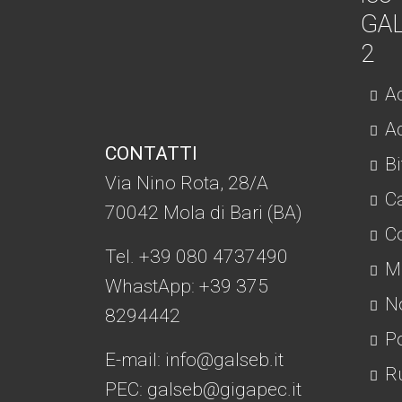
Ac
Ad
CONTATTI
Bi
Via Nino Rota, 28/A
C
70042 Mola di Bari (BA)
Co
Tel. +39 080 4737490
Mo
WhastApp: +39
375
No
8294442
Po
E-mail:
info@galseb.it
Ru
PEC: galseb@gigapec.it