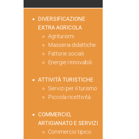
DIVERSIFICAZIONE
EXTRA AGRICOLA
Agriturismi
Masseria didattiche
Fattorie sociali
Energie rinnovabili
ATTIVITÀ TURISTICHE
Servizi per il turismo
Piccola ricettività
COMMERCIO,
ARTIGIANATO E SERVIZI
Commercio tipico