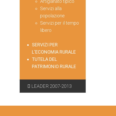
Artigianato tipico
Servizi alla
popolazione
Servizi per il tempo
libero
SERVIZI PER
L'ECONOMIA RURALE
TUTELA DEL
PATRIMONIO RURALE
LEADER 2007-2013