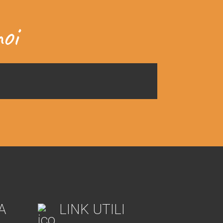
oi
A
LINK UTILI