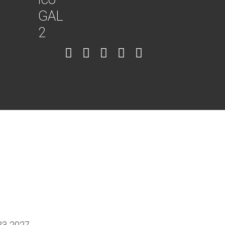
Item
Item
Item
Item
Item
6
3
7
5
4
023-2027