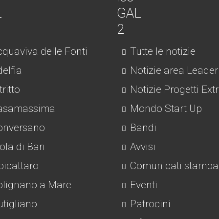
quaviva delle Fonti
Tutte le notizie
elfia
Notizie area Leader
tritto
Notizie Progetti Ext
asamassima
Mondo Start Up
nversano
Bandi
la di Bari
Avvisi
icattaro
Comunicati stampa
lignano a Mare
Eventi
tigliano
Patrocini