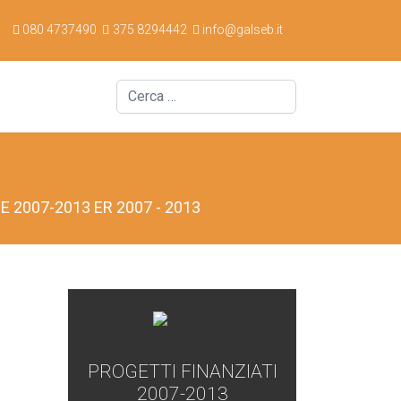
080 4737490
375 8294442
info@galseb.it
Cerca
 2007-2013 ER 2007 - 2013
PROGETTI FINANZIATI
2007-2013