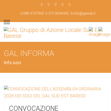
080 4737490
375 8294442
info@galseb.it
GAL INFORMA
Info soci
CONVOCAZIONE