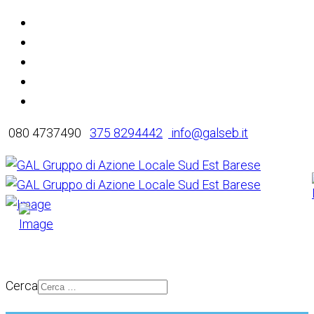
080 4737490
375 8294442
info@galseb.it
Cerca