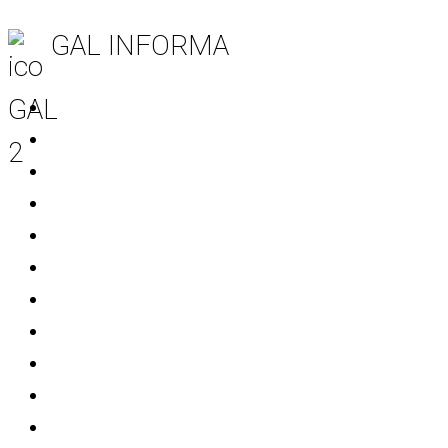
GAL INFORMA
Tutte le notizie
Notizie area Leader
Notizie Progetti Extra
Mondo Start Up
Bandi
Avvisi
Comunicati stampa
Eventi
Patrocini
Info Soci
Informativa sulla Privacy