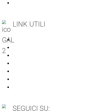
Società trasparente
LINK UTILI
Regione Puglia
CSR Puglia 2023-2027
Rete Rurale Nazionale
MASAF
Unione Europea
AGEA
SIAN
SEGUICI SU: