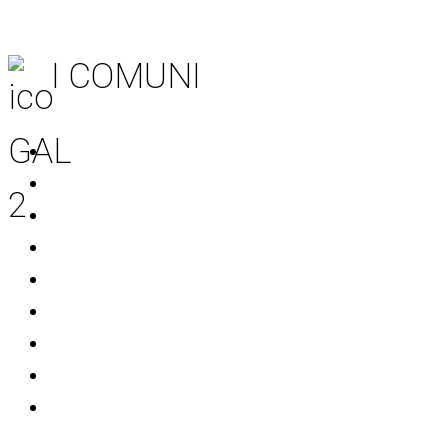
I COMUNI
Acquaviva delle Fonti
Adelfia
Bitritto
Casamassima
Conversano
Mola di Bari
Noicattaro
Polignano a Mare
Rutigliano