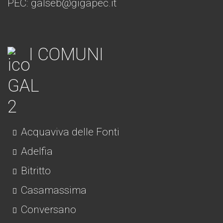
PEC: galseb@gigapec.it
I COMUNI
Acquaviva delle Fonti
Adelfia
Bitritto
Casamassima
Conversano