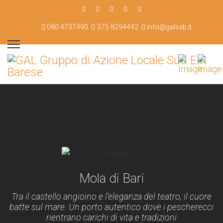
080 4737490
375 8294442
info@galseb.it
Mola di Bari
Tra il castello angioino e l'eleganza del teatro, il cuore
batte sul mare. Un porto autentico dove i pescherecci
rientrano carichi di vita e tradizioni