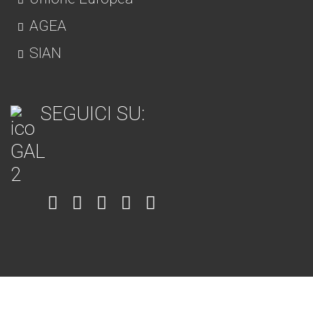
AGEA
SIAN
SEGUICI SU:
Item
Item
Item
Item
Item
6
3
7
5
4