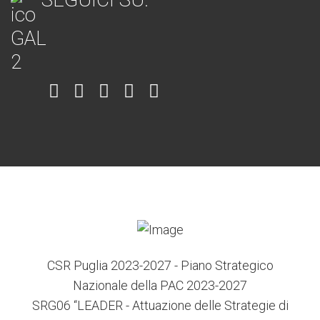
Item
Item
Item
Item
Item
6
3
7
5
4
CSR Puglia 2023-2027 - Piano Strategico
Nazionale della PAC 2023-2027
SRG06 “LEADER - Attuazione delle Strategie di