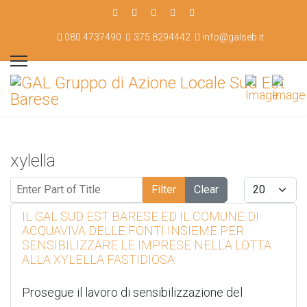
080 4737490
375 8294442
info@galseb.it
xylella
Enter Part of Title
Display #
Filter
Clear
IL GAL SUD EST BARESE ED IL COMUNE DI
ACQUAVIVA DELLE FONTI INSIEME PER
SENSIBILIZZARE LE IMPRESE NELLA LOTTA
ALLA XYLELLA FASTIDIOSA
Prosegue il lavoro di sensibilizzazione del