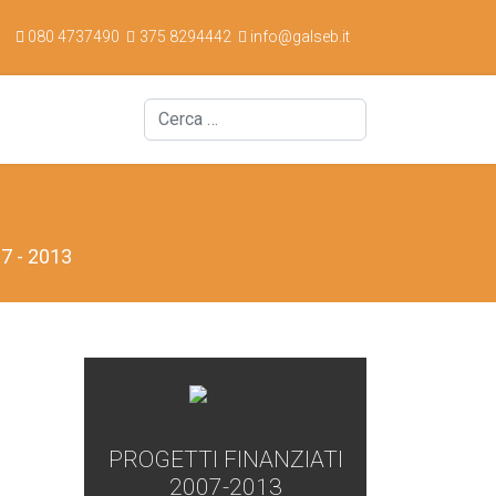
080 4737490
375 8294442
info@galseb.it
Cerca
7 - 2013
PROGETTI FINANZIATI
2007-2013