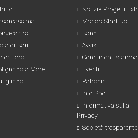
tritto
Notizie Progetti Ext
asamassima
Mondo Start Up
nversano
Bandi
la di Bari
Avvisi
icattaro
Comunicati stampa
lignano a Mare
Eventi
tigliano
Patrocini
Info Soci
Informativa sulla
Privacy
Società trasparente