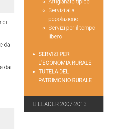
Artigianato tipico
Servizi alla
popolazione
e di
Servizi per il tempo
libero
te da
SERVIZI PER
L'ECONOMIA RURALE
e dai
TUTELA DEL
PATRIMONIO RURALE
LEADER 2007-2013