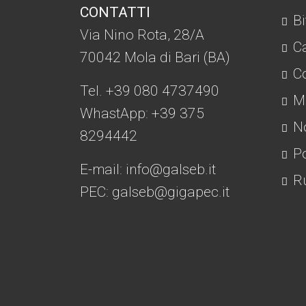
CONTATTI
Bi
Via Nino Rota, 28/A
C
70042 Mola di Bari (BA)
Co
Tel. +39 080 4737490
Mo
WhastApp: +39
375
No
8294442
Po
E-mail:
info@galseb.it
Ru
PEC: galseb@gigapec.it