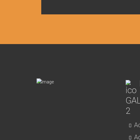
Ac
Ad