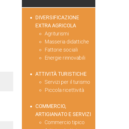
DIVERSIFICAZIONE
EXTRA AGRICOLA
Agriturismi
Masseria didattiche
Fattorie sociali
Energie rinnovabili
ATTIVITÀ TURISTICHE
Servizi per il turismo
Piccola ricettività
COMMERCIO,
ARTIGIANATO E SERVIZI
Commercio tipico