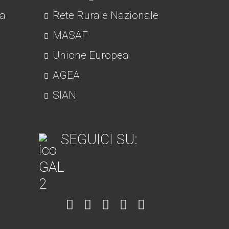
ra
Rete Rurale Nazionale
MASAF
Unione Europea
AGEA
SIAN
SEGUICI SU:
Item
Item
Item
Item
Item
6
3
7
5
4