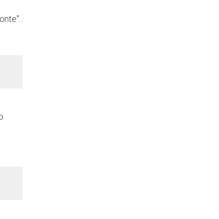
onte".
o