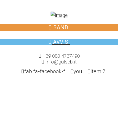
BANDI
AVVISI
+39 080 4737490
info@galseb.it
fab fa-facebook-f
you
Item 2