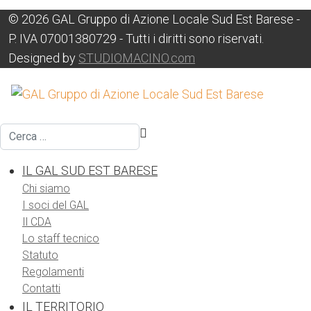
© 2026 GAL Gruppo di Azione Locale Sud Est Barese -
P. IVA 07001380729 - Tutti i diritti sono riservati.
Designed by
STUDIOMACINO.com
Cerca
IL GAL SUD EST BARESE
Chi siamo
I soci del GAL
Il CDA
Lo staff tecnico
Statuto
Regolamenti
Contatti
IL TERRITORIO