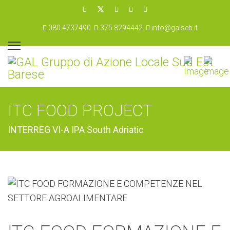
080 4737490
375 8294442
info@galseb.it
ITC FOOD PROJECT
INTERREG VI-A IPA South Adriatic