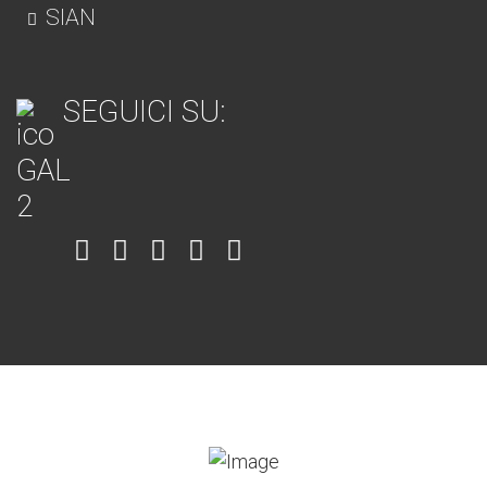
SIAN
SEGUICI SU:
Item
Item
Item
Item
Item
6
3
7
5
4