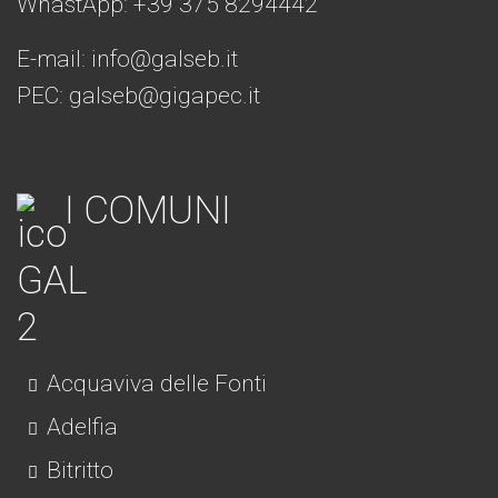
WhastApp: +39
375 8294442
E-mail:
info@galseb.it
PEC: galseb@gigapec.it
I COMUNI
Acquaviva delle Fonti
Adelfia
Bitritto