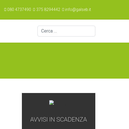
080 4737490
375 8294442
info@galseb.it
Cerca
AVVISI IN SCADENZA