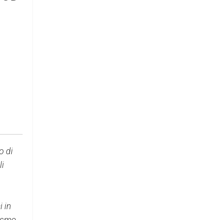
o di
li
i in
rismo