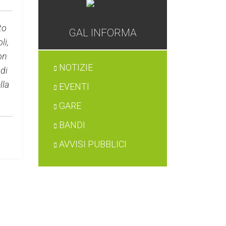
to
GAL INFORMA
li,
on
NOTIZIE
 di
lla
EVENTI
GARE
BANDI
AVVISI PUBBLICI