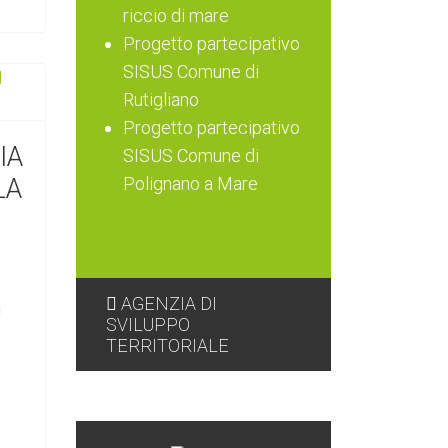
riccio di mare
Progetto partecipativo
SISUS Comune di
Rutigliano
Progetto partecipativo
IA
SISUS Comune di
LA
Polignano a Mare
AGENZIA DI
SVILUPPO
TERRITORIALE