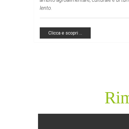
lento.
Clicca e scopri …
Rim