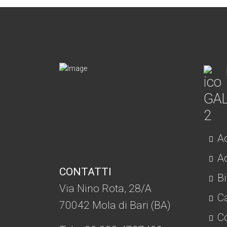
Ac
Ad
CONTATTI
Bi
Via Nino Rota, 28/A
C
70042 Mola di Bari (BA)
Co