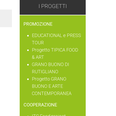
I PROGETTI
PROMOZIONE
EDUCATIONAL e PRESS
TOUR
Progetto TIPICA FOOD
& ART
GRANO BUONO DI
RUTIGLIANO
Progetto GRANO
BUONO E ARTE
CONTEMPORANEA
COOPERAZIONE