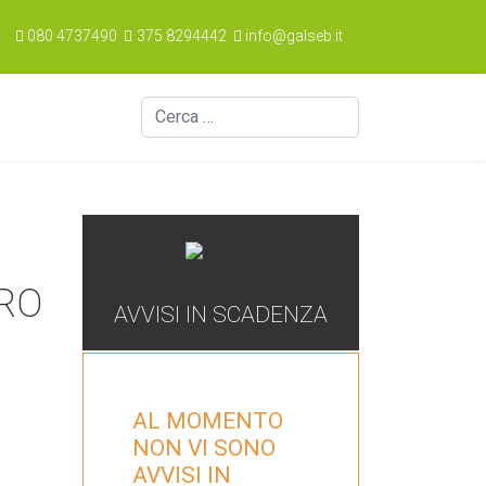
080 4737490
375 8294442
info@galseb.it
Cerca
ARO
AVVISI IN SCADENZA
AL MOMENTO
NON VI SONO
AVVISI IN