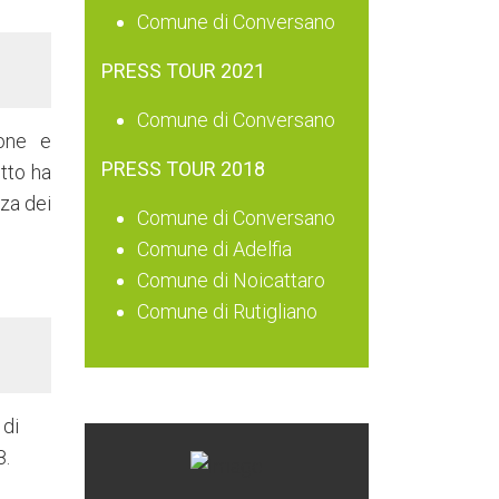
Comune di Conversano
PRESS TOUR 2021
Comune di Conversano
ione e
PRESS TOUR 2018
etto ha
nza dei
Comune di Conversano
Comune di Adelfia
Comune di Noicattaro
Comune di Rutigliano
 di
8.