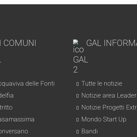
I COMUNI
GAL INFORM
quaviva delle Fonti
Tutte le notizie
elfia
Notizie area Leader
tritto
Notizie Progetti Ext
asamassima
Mondo Start Up
nversano
Bandi