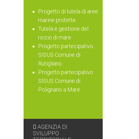
Progetto di tutela di aree
marine protette
Tutela e gestione del
riccio di mare
Progetto partecipativo
SISUS Comune di
Rutigliano
Progetto partecipativo
SISUS Comune di
Polignano a Mare
AGENZIA DI
SVILUPPO