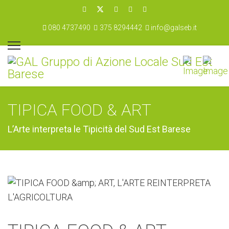
080 4737490
375 8294442
info@galseb.it
TIPICA FOOD & ART
L’Arte interpreta le Tipicità del Sud Est Barese