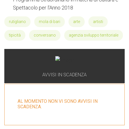
Spettacolo per l'Anno 2018
rutigliano
mola di bari
arte
artisti
tipicità
conversano
agenzia sviluppo territoriale
AVVISI IN SCADENZA
AL MOMENTO NON VI SONO AVVISI IN
SCADENZA.