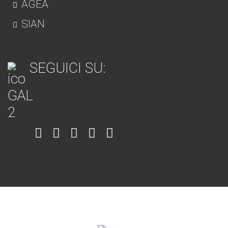
AGEA
SIAN
SEGUICI SU:
Item
Item
Item
Item
Item
6
3
7
5
4