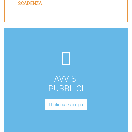
SCADENZA.
far
fa-
file-
AVVISI
lines
PUBBLICI
clicca e scopri