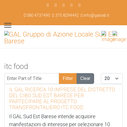
080 4737490
375 8294442
info@galseb.it
itc food
Enter Part of Title
Display #
Filter
Clear
IL GAL RICERCA 10 IMPRESE DEL DISTRETTO
DEL CIBO SUD EST BARESE PER
PARTECIPARE AL PROGETTO
TRANSFRONTALIERO ITC FOOD
Il GAL Sud Est Barese intende acquisire
manifestazioni di interesse per selezionare 10