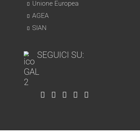
Unione Europea
AGEA
SIAN
SEGUICI SU:
Item
Item
Item
Item
Item
6
3
7
5
4