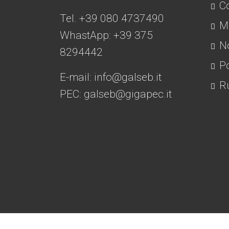
Co
Tel. +39 080 4737490
Mo
WhastApp: +39
375
No
8294442
Po
E-mail:
info@galseb.it
Ru
PEC: galseb@gigapec.it