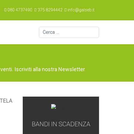
080 4737490
375 8294442
info@galseb.it
Cerca
venti. Iscriviti alla nostra Newsletter
BANDI IN SCADENZA