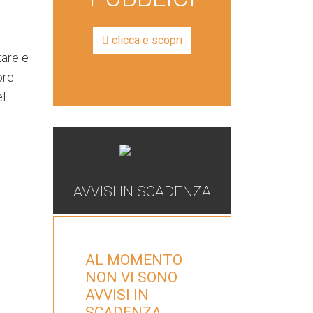
clicca e scopri
tare e
ore.
el
AVVISI IN SCADENZA
AL MOMENTO
NON VI SONO
AVVISI IN
SCADENZA.