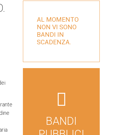
.
AL MOMENTO
NON VI SONO
BANDI IN
SCADENZA.
dei
far
fa-
urante
file-
dine
BANDI
lines
aria
PUBBLICI