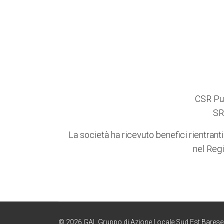
CSR Pug
SR
La società ha ricevuto benefici rientranti
nel Regi
© 2026 GAL Gruppo di Azione Locale Sud Est Barese - P