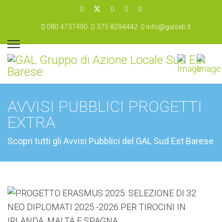
080 4737490
375 8294442
info@galseb.it
AVVISI PUBBLICI PROGETTI
EXTRA
Scopri tutti gli Avvisi Pubblici del GAL Sud Est Barese