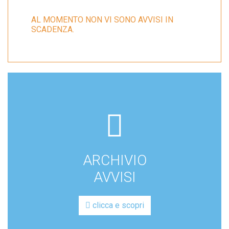
AL MOMENTO NON VI SONO AVVISI IN
SCADENZA.
fas
fa-
box-
ARCHIVIO
archive
AVVISI
clicca e scopri