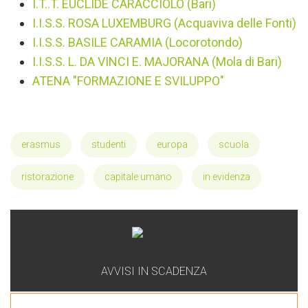
I.T..T. EUCLIDE CARACCIOLO (Bari)
I.I.S.S. ROSA LUXEMBURG (Acquaviva delle Fonti)
I.I.S.S. BASILE CARAMIA (Locorotondo)
I.I.S.S. L. DA VINCI E. MAJORANA (Mola di Bari)
ATENA "FORMAZIONE E SVILUPPO"
erasmus
studenti
europa
scuola
ristorazione
capitale umano
in evidenza
AVVISI IN SCADENZA