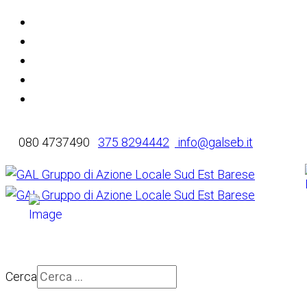
080 4737490
375 8294442
info@galseb.it
Cerca