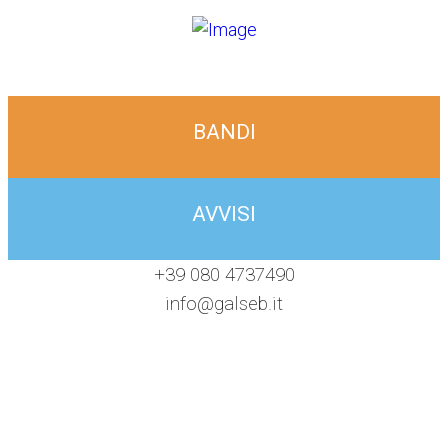
BANDI
AVVISI
+39 080 4737490
info@galseb.it
fab
you
Item
fa-
2
facebook-
f