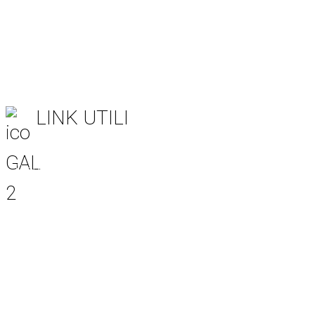
Informativa sulla Privacy
Società trasparente
LINK UTILI
Regione Puglia
CSR Puglia 2023-2027
Rete Rurale Nazionale
MASAF
Unione Europea
AGEA