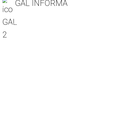
GAL INFORMA
Tutte le notizie
Notizie area Leader
Notizie Progetti Extra
Mondo Start Up
Bandi
Avvisi
Comunicati stampa
Eventi
Patrocini
Info Soci