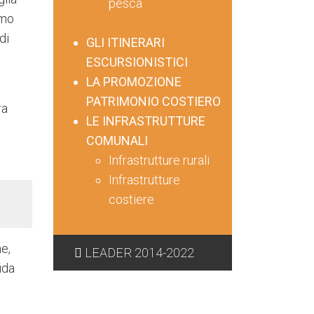
pesca
imo
di
GLI ITINERARI
ESCURSIONISTICI
LA PROMOZIONE
PATRIMONIO COSTIERO
ra
LE INFRASTRUTTURE
COMUNALI
Infrastrutture rurali
Infrastrutture
costiere
e,
LEADER 2014-2022
ida