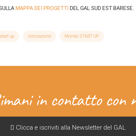
 SULLA
MAPPA DEI PROGETTI
DEL GAL SUD EST BARESE.
start up
ristorazione
Mondo START UP
imani in contatto con n
Clicca e iscriviti alla Newsletter del GAL