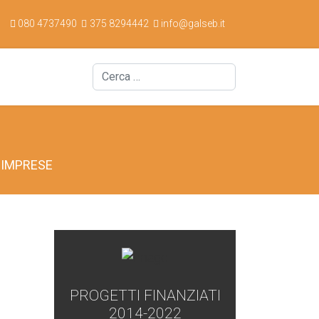
080 4737490
375 8294442
info@galseb.it
Cerca
E IMPRESE
PROGETTI FINANZIATI
2014-2022