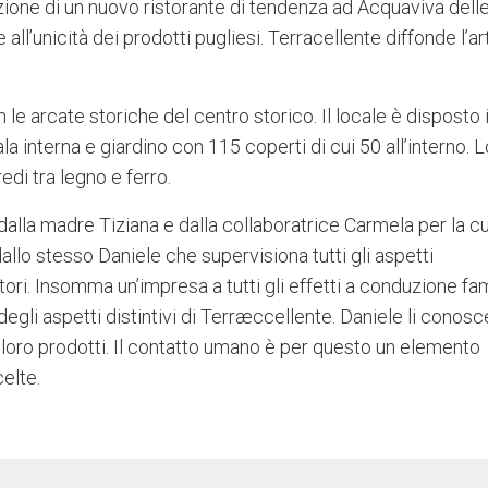
zione di un nuovo ristorante di tendenza ad Acquaviva dell
 all’unicità dei prodotti pugliesi. Terracellente diffonde l’ar
 le arcate storiche del centro storico. Il locale è disposto 
la interna e giardino con 115 coperti di cui 50 all’interno. L
redi tra legno e ferro.
lla madre Tiziana e dalla collaboratrice Carmela per la cu
llo stesso Daniele che supervisiona tutti gli aspetti
tori. Insomma un’impresa a tutti gli effetti a conduzione fam
egli aspetti distintivi di Terræccellente. Daniele li conosce
dei loro prodotti. Il contatto umano è per questo un elemento
celte.