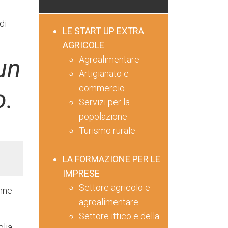
di
LE START UP EXTRA
AGRICOLE
Agroalimentare
un
Artigianato e
commercio
o.
Servizi per la
popolazione
Turismo rurale
LA FORMAZIONE PER LE
IMPRESE
Settore agricolo e
enne
agroalimentare
Settore ittico e della
glia