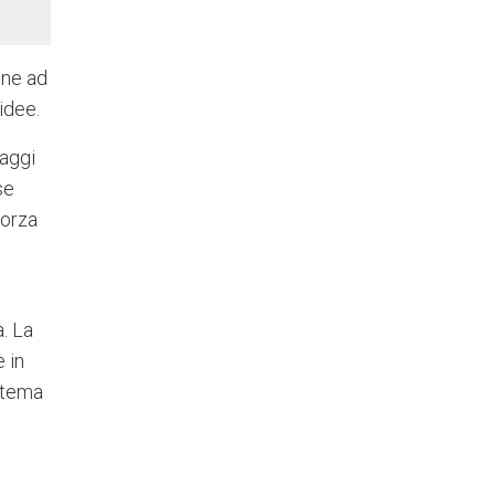
ene ad
 idee.
maggi
se
forza
. La
e in
istema