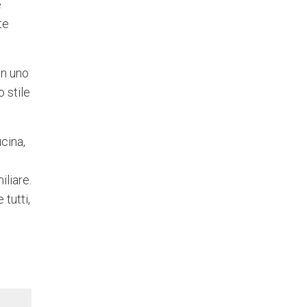
e
te
in uno
o stile
cina,
iliare.
 tutti,