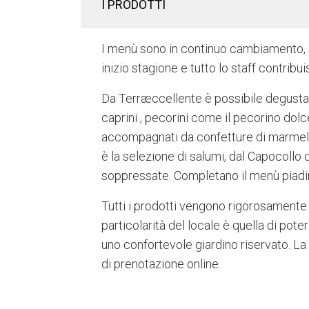
I PRODOTTI
I menù sono in continuo cambiamento, si
inizio stagione e tutto lo staff contrib
Da Terræccellente è possibile degustare
caprini , pecorini come il pecorino dol
accompagnati da confetture di marmellat
è la selezione di salumi, dal Capocollo 
soppressate. Completano il menù piadine
Tutti i prodotti vengono rigorosamente
particolarità del locale è quella di poter
uno confortevole giardino riservato. La
di prenotazione online.