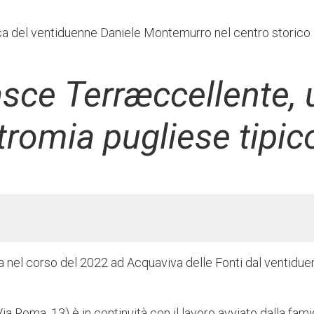
ca del ventiduenne Daniele Montemurro nel centro storico 
sce Terræccellente, 
tromia pugliese tipic
ta nel corso del 2022 ad Acquaviva delle Fonti dal ventidu
Via Roma, 13) è in continuità con il lavoro avviato dalla fami